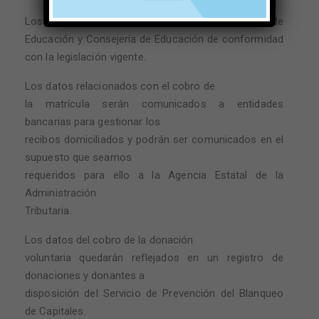
Los datos serán comunicados al Ministerio de
Educación y Consejería de Educación de conformidad
con la legislación vigente.
Los datos relacionados con el cobro de
la matrícula serán comunicados a entidades
bancarias para gestionar los
recibos domiciliados y podrán ser comunicados en el
supuesto que seamos
requeridos para ello a la Agencia Estatal de la
Administración
Tributaria.
Los datos del cobro de la donación
voluntaria quedarán reflejados en un registro de
donaciones y donantes a
disposición del Servicio de Prevención del Blanqueo
de Capitales.