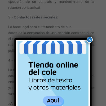
ejecución de un contrato y mantenimiento de la
relación contractual.
3.- Contactos redes sociales:
La base legal para el tratamiento de sus
datos es la aceptación de una relación contractual en
el entorno de la
×
red social que corresponda, y conforme a sus
políticas de Privacidad.
4.- Demandantes de empleo:
La base legal para el tratamiento de sus
datos es su consentimiento inequívoco, al
entregarnos su CV y recibir
y/o firmar información relativa a los tratamientos que
vamos a efectuar.
¿A qué destinatarios se comunicarán sus datos?