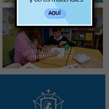
ORIENTACIÓN LABORAL
A través de entrevistas individuales, charlas y
visitas a centros educativos y entornos laborales
introducimos a nuestro alumnado a su futuro
laboral.
VALORACIONES
INDIVIDUALES
VALORACIONES INDIVIDUALES
Desde el departamento realizamos una serie de
valoraciones cuando la situación lo requiere, así
como actualizaciones en cambios de curso o
etapa. Estas valoraciones ayudan tanto al